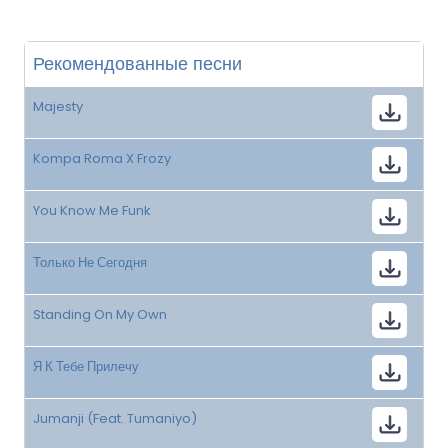
Рекомендованные песни
Majesty
Kompa Roma X Frozy
You Know Me Funk
Только Не Сегодня
Standing On My Own
Я К Тебе Прилечу
Jumanji (Feat. Tumaniyo)